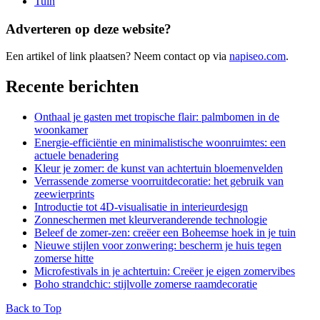
Tuin
Adverteren op deze website?
Een artikel of link plaatsen? Neem contact op via
napiseo.com
.
Recente berichten
Onthaal je gasten met tropische flair: palmbomen in de
woonkamer
Energie-efficiëntie en minimalistische woonruimtes: een
actuele benadering
Kleur je zomer: de kunst van achtertuin bloemenvelden
Verrassende zomerse voorruitdecoratie: het gebruik van
zeewierprints
Introductie tot 4D-visualisatie in interieurdesign
Zonneschermen met kleurveranderende technologie
Beleef de zomer-zen: creëer een Boheemse hoek in je tuin
Nieuwe stijlen voor zonwering: bescherm je huis tegen
zomerse hitte
Microfestivals in je achtertuin: Creëer je eigen zomervibes
Boho strandchic: stijlvolle zomerse raamdecoratie
Back to Top