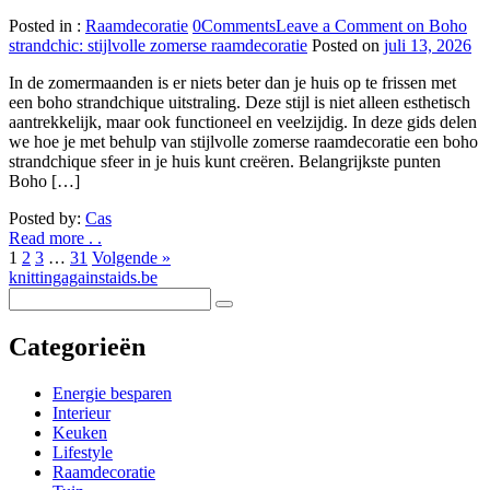
Posted in :
Raamdecoratie
0
Comments
Leave a Comment
on Boho
strandchic: stijlvolle zomerse raamdecoratie
Posted on
juli 13, 2026
In de zomermaanden is er niets beter dan je huis op te frissen met
een boho strandchique uitstraling. Deze stijl is niet alleen esthetisch
aantrekkelijk, maar ook functioneel en veelzijdig. In deze gids delen
we hoe je met behulp van stijlvolle zomerse raamdecoratie een boho
strandchique sfeer in je huis kunt creëren. Belangrijkste punten
Boho […]
Posted by:
Cas
Read more . .
1
2
3
…
31
Volgende »
knittingagainstaids.be
Categorieën
Energie besparen
Interieur
Keuken
Lifestyle
Raamdecoratie