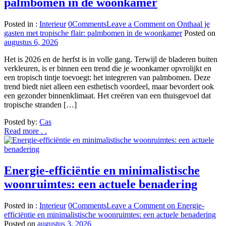
palmbomen in de woonkamer
Posted in :
Interieur
0
Comments
Leave a Comment
on Onthaal je
gasten met tropische flair: palmbomen in de woonkamer
Posted on
augustus 6, 2026
Het is 2026 en de herfst is in volle gang. Terwijl de bladeren buiten
verkleuren, is er binnen een trend die je woonkamer opvrolijkt en
een tropisch tintje toevoegt: het integreren van palmbomen. Deze
trend biedt niet alleen een esthetisch voordeel, maar bevordert ook
een gezonder binnenklimaat. Het creëren van een thuisgevoel dat
tropische stranden […]
Posted by:
Cas
Read more . .
Energie-efficiëntie en minimalistische
woonruimtes: een actuele benadering
Posted in :
Interieur
0
Comments
Leave a Comment
on Energie-
efficiëntie en minimalistische woonruimtes: een actuele benadering
Posted on
augustus 3, 2026