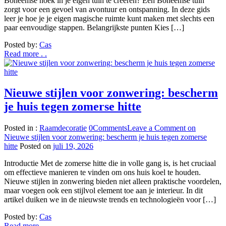
Boheemse hoek in je eigen tuin te creëren? Een Boheemse tuin
zorgt voor een gevoel van avontuur en ontspanning. In deze gids
leer je hoe je je eigen magische ruimte kunt maken met slechts een
paar eenvoudige stappen. Belangrijkste punten Kies […]
Posted by:
Cas
Read more . .
Nieuwe stijlen voor zonwering: bescherm
je huis tegen zomerse hitte
Posted in :
Raamdecoratie
0
Comments
Leave a Comment
on
Nieuwe stijlen voor zonwering: bescherm je huis tegen zomerse
hitte
Posted on
juli 19, 2026
Introductie Met de zomerse hitte die in volle gang is, is het cruciaal
om effectieve manieren te vinden om ons huis koel te houden.
Nieuwe stijlen in zonwering bieden niet alleen praktische voordelen,
maar voegen ook een stijlvol element toe aan je interieur. In dit
artikel duiken we in de nieuwste trends en technologieën voor […]
Posted by:
Cas
Read more . .