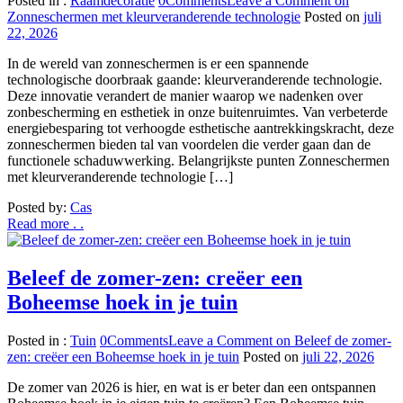
Posted in :
Raamdecoratie
0
Comments
Leave a Comment
on
Zonneschermen met kleurveranderende technologie
Posted on
juli
22, 2026
In de wereld van zonneschermen is er een spannende
technologische doorbraak gaande: kleurveranderende technologie.
Deze innovatie verandert de manier waarop we nadenken over
zonbescherming en esthetiek in onze buitenruimtes. Van verbeterde
energiebesparing tot verhoogde esthetische aantrekkingskracht, deze
zonneschermen bieden tal van voordelen die verder gaan dan de
functionele schaduwwerking. Belangrijkste punten Zonneschermen
met kleurveranderende technologie […]
Posted by:
Cas
Read more . .
Beleef de zomer-zen: creëer een
Boheemse hoek in je tuin
Posted in :
Tuin
0
Comments
Leave a Comment
on Beleef de zomer-
zen: creëer een Boheemse hoek in je tuin
Posted on
juli 22, 2026
De zomer van 2026 is hier, en wat is er beter dan een ontspannen