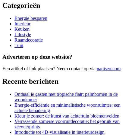
Categorieën
Energie besparen
Interieur
Keuken
Lifestyle
Raamdecoratie
Tuin
Adverteren op deze website?
Een artikel of link plaatsen? Neem contact op via
napiseo.com
.
Recente berichten
Onthaal je gasten met tropische flair: palmbomen in de
woonkamer
Energie-efficiëntie en minimalistische woonruimtes: een
actuele benadering
Kleur je zomer: de kunst van achtertuin bloemenvelden
Verrassende zomerse voorruitdecoratie: het gebruik van
zeewierprints
Introductie tot 4D-visualisatie in interieurdesign