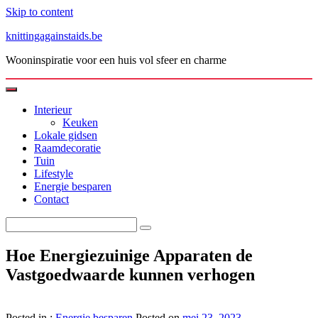
Skip to content
knittingagainstaids.be
Wooninspiratie voor een huis vol sfeer en charme
Interieur
Keuken
Lokale gidsen
Raamdecoratie
Tuin
Lifestyle
Energie besparen
Contact
Hoe Energiezuinige Apparaten de
Vastgoedwaarde kunnen verhogen
Posted in :
Energie besparen
Posted on
mei 23, 2023