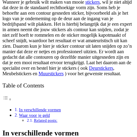
Wanneer je gebruik wilt maken van mooie
stickers
, wil je niet altijd
dat deze in de standaard rechthoekige vorm zijn. Soms heb je
behoefte aan een contour gesneden sticker, bijvoorbeeld als je het
logo van je onderneming op de deur aan de ingang van je
bedrijfspand wilt plakken. Het is hierbij belangrijk dat je een expert
in armen neemt die jouw stickers als contour kan snijden, zodat je
niet zelf hoeft te rommelen en de sticker mogelijk kapotmaakt of
scheef snijdt, waardoor het resultaat er wat amateuristisch uit kan
zien. Daarom kun je hier je sticker contour uit laten snijden op zo’n
manier dat deze er netjes en professioneel uitzien. Er wordt aan
gedacht dat alle contouren op dezelfde manier uitgesneden zijn en
dat je een mooi resultaat ervoor terugkrijgt. Laat het daarom aan de
specialist over en bestel hier je stickers ( ook
Deurstickers
,
Meubelstickers en
Muurstickers
) voor het gewenste resultaat.
Table of Contents
In verschillende vormen
Waar voor je geld
Related posts:
In verschillende vormen