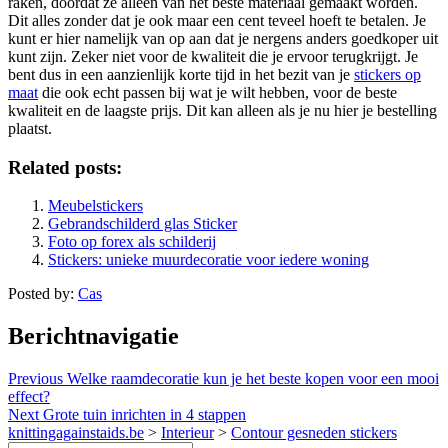
raken, doordat ze alleen van het beste materiaal gemaakt worden.
Dit alles zonder dat je ook maar een cent teveel hoeft te betalen. Je
kunt er hier namelijk van op aan dat je nergens anders goedkoper uit
kunt zijn. Zeker niet voor de kwaliteit die je ervoor terugkrijgt. Je
bent dus in een aanzienlijk korte tijd in het bezit van je
stickers op
maat
die ook echt passen bij wat je wilt hebben, voor de beste
kwaliteit en de laagste prijs. Dit kan alleen als je nu hier je bestelling
plaatst.
Related posts:
Meubelstickers
Gebrandschilderd glas Sticker
Foto op forex als schilderij
Stickers: unieke muurdecoratie voor iedere woning
Posted by:
Cas
Berichtnavigatie
Previous
Welke raamdecoratie kun je het beste kopen voor een mooi
effect?
Next
Grote tuin inrichten in 4 stappen
knittingagainstaids.be
>
Interieur
>
Contour gesneden stickers