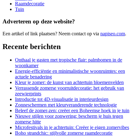
Raamdecoratie
Tuin
Adverteren op deze website?
Een artikel of link plaatsen? Neem contact op via
napiseo.com
.
Recente berichten
Onthaal je gasten met tropische flair: palmbomen in de
woonkamer
Energie-efficiëntie en minimalistische woonruimtes: een
actuele benadering
Kleur je zomer: de kunst van achtertuin bloemenvelden
Verrassende zomerse voorruitdecoratie: het gebruik van
zeewierprints
Introductie tot 4D-visualisatie in interieurdesign
Zonneschermen met kleurveranderende technologie
Beleef de zomer-zen: creëer een Boheemse hoek in je tuin
Nieuwe stijlen voor zonwering: bescherm je huis tegen
zomerse hitte
Microfestivals in je achtertuin: Creëer je eigen zomervibes
Boho strandchic: stijlvolle zomerse raamdecoratie