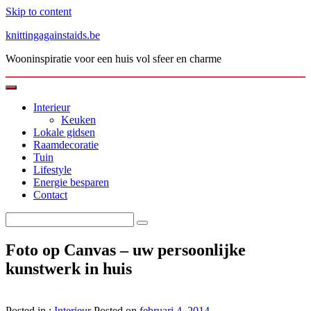
Skip to content
knittingagainstaids.be
Wooninspiratie voor een huis vol sfeer en charme
Interieur
Keuken
Lokale gidsen
Raamdecoratie
Tuin
Lifestyle
Energie besparen
Contact
Foto op Canvas – uw persoonlijke
kunstwerk in huis
Posted in :
Interieur
Posted on
februari 4, 2014