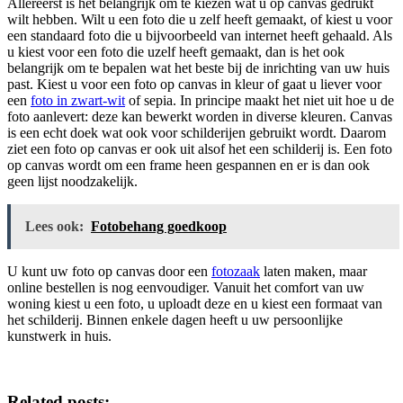
Allereerst is het belangrijk om te kiezen wat u op canvas gedrukt
wilt hebben. Wilt u een foto die u zelf heeft gemaakt, of kiest u voor
een standaard foto die u bijvoorbeeld van internet heeft gehaald. Als
u kiest voor een foto die uzelf heeft gemaakt, dan is het ook
belangrijk om te bepalen wat het beste bij de inrichting van uw huis
past. Kiest u voor een foto op canvas in kleur of gaat u liever voor
een
foto in zwart-wit
of sepia. In principe maakt het niet uit hoe u de
foto aanlevert: deze kan bewerkt worden in diverse kleuren. Canvas
is een echt doek wat ook voor schilderijen gebruikt wordt. Daarom
ziet een foto op canvas er ook uit alsof het een schilderij is. Een foto
op canvas wordt om een frame heen gespannen en er is dan ook
geen lijst noodzakelijk.
Lees ook:
Fotobehang goedkoop
U kunt uw foto op canvas door een
fotozaak
laten maken, maar
online bestellen is nog eenvoudiger. Vanuit het comfort van uw
woning kiest u een foto, u uploadt deze en u kiest een formaat van
het schilderij. Binnen enkele dagen heeft u uw persoonlijke
kunstwerk in huis.
Related posts: