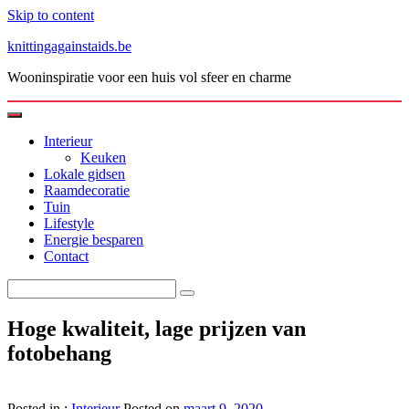
Skip to content
knittingagainstaids.be
Wooninspiratie voor een huis vol sfeer en charme
Interieur
Keuken
Lokale gidsen
Raamdecoratie
Tuin
Lifestyle
Energie besparen
Contact
Hoge kwaliteit, lage prijzen van
fotobehang
Posted in :
Interieur
Posted on
maart 9, 2020