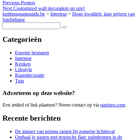
Previous
Posters
Next
Customized wall decoration on size!
knittingagainstaids.be
>
Interieur
>
Hoge kwaliteit, lage prijzen van
fotobehang
Categorieën
Energie besparen
Interieur
Keuken
Lifestyle
Raamdecoratie
Tuin
Adverteren op deze website?
Een artikel of link plaatsen? Neem contact op via
napiseo.com
.
Recente berichten
De impact van prisma ramen bij zomerse lichtinval
Onthaal je gasten met tropische flair: palmbomen in de