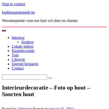
Skip to content
knittingagainstaids.be
Wooninspiratie voor een huis vol sfeer en charme
Interieur
Keuken
Lokale gidsen
Raamdecoratie
Tuin
Lifestyle
Energie besparen
Contact
Interieurdecoratie – Foto op hout –
Soorten hout
Posted in :
Interieur
Posted on
januari 21, 2014