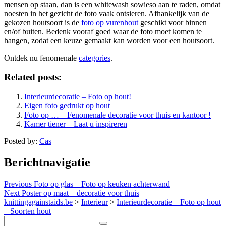
mensen op staan, dan is een whitewash sowieso aan te raden, omdat
noesten in het gezicht de foto vaak ontsieren. Afhankelijk van de
gekozen houtsoort is de
foto op vurenhout
geschikt voor binnen
en/of buiten. Bedenk vooraf goed waar de foto moet komen te
hangen, zodat een keuze gemaakt kan worden voor een houtsoort.
Ontdek nu fenomenale
categories
.
Related posts:
Interieurdecoratie – Foto op hout!
Eigen foto gedrukt op hout
Foto op … – Fenomenale decoratie voor thuis en kantoor !
Kamer tiener – Laat u inspireren
Posted by:
Cas
Berichtnavigatie
Previous
Foto op glas – Foto op keuken achterwand
Next
Poster op maat – decoratie voor thuis
knittingagainstaids.be
>
Interieur
>
Interieurdecoratie – Foto op hout
– Soorten hout