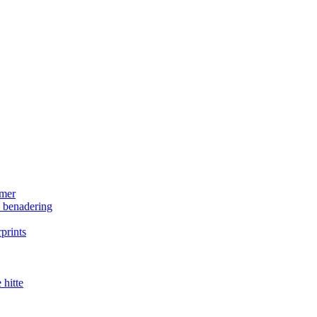
amer
e benadering
prints
 hitte