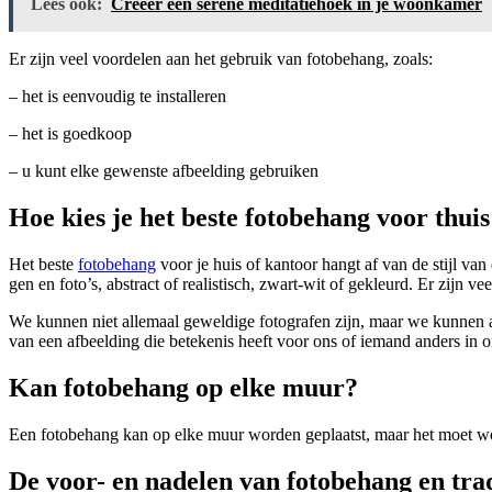
Lees ook:
Creëer een serene meditatiehoek in je woonkamer
Er zijn veel voordelen aan het gebruik van fotobehang, zoals:
– het is eenvoudig te installeren
– het is goedkoop
– u kunt elke gewenste afbeelding gebruiken
Hoe kies je het beste fotobehang voor thui
Het beste
fotobehang
voor je huis of kantoor hangt af van de stijl va
gen en foto’s, abstract of realistisch, zwart-wit of gekleurd. Er zijn ve
We kunnen niet allemaal geweldige fotografen zijn, maar we kunnen al
van een afbeelding die betekenis heeft voor ons of iemand anders in o
Kan fotobehang op elke muur?
Een fotobehang kan op elke muur worden geplaatst, maar het moet wo
De voor- en nadelen van fotobehang en tra