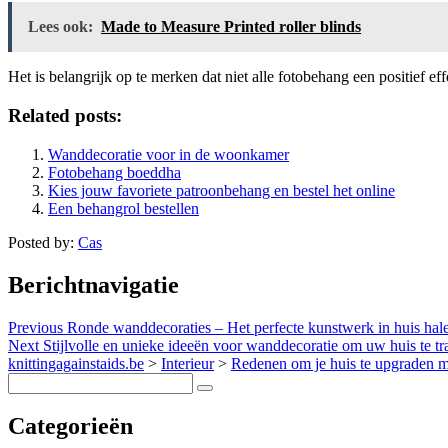
Lees ook:
Made to Measure Printed roller blinds
Het is belangrijk op te merken dat niet alle fotobehang een positief ef
Related posts:
Wanddecoratie voor in de woonkamer
Fotobehang boeddha
Kies jouw favoriete patroonbehang en bestel het online
Een behangrol bestellen
Posted by:
Cas
Berichtnavigatie
Previous
Ronde wanddecoraties – Het perfecte kunstwerk in huis hal
Next
Stijlvolle en unieke ideeën voor wanddecoratie om uw huis te t
knittingagainstaids.be
>
Interieur
>
Redenen om je huis te upgraden m
Categorieën