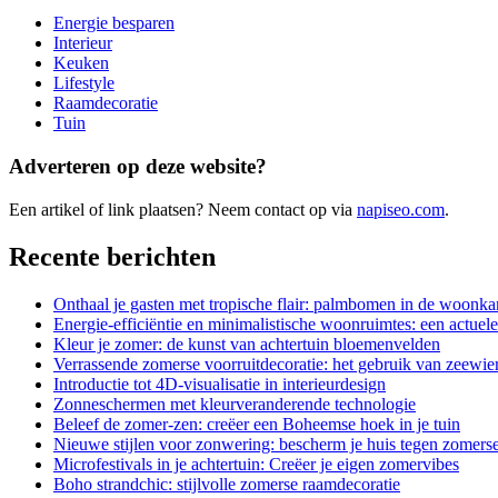
Energie besparen
Interieur
Keuken
Lifestyle
Raamdecoratie
Tuin
Adverteren op deze website?
Een artikel of link plaatsen? Neem contact op via
napiseo.com
.
Recente berichten
Onthaal je gasten met tropische flair: palmbomen in de woonk
Energie-efficiëntie en minimalistische woonruimtes: een actuel
Kleur je zomer: de kunst van achtertuin bloemenvelden
Verrassende zomerse voorruitdecoratie: het gebruik van zeewier
Introductie tot 4D-visualisatie in interieurdesign
Zonneschermen met kleurveranderende technologie
Beleef de zomer-zen: creëer een Boheemse hoek in je tuin
Nieuwe stijlen voor zonwering: bescherm je huis tegen zomerse
Microfestivals in je achtertuin: Creëer je eigen zomervibes
Boho strandchic: stijlvolle zomerse raamdecoratie