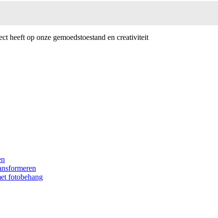
fect heeft op onze gemoedstoestand en creativiteit
en
ransformeren
et fotobehang