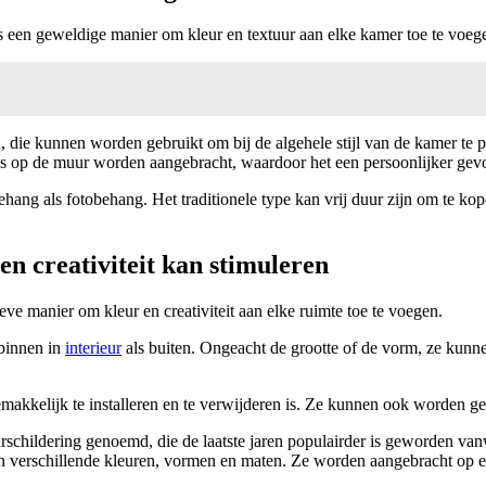
s een geweldige manier om kleur en textuur aan elke kamer toe te voeg
en, die kunnen worden gebruikt om bij de algehele stijl van de kamer te
ns op de muur worden aangebracht, waardoor het een persoonlijker gevoe
hang als fotobehang. Het traditionele type kan vrij duur zijn om te kopen
n creativiteit kan stimuleren
ve manier om kleur en creativiteit aan elke ruimte toe te voegen.
binnen in
interieur
als buiten. Ongeacht de grootte of de vorm, ze kunn
kkelijk te installeren en te verwijderen is. Ze kunnen ook worden gem
childering genoemd, die de laatste jaren populairder is geworden vanw
in verschillende kleuren, vormen en maten. Ze worden aangebracht op e