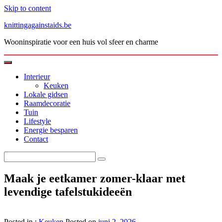
Skip to content
knittingagainstaids.be
Wooninspiratie voor een huis vol sfeer en charme
Interieur
Keuken
Lokale gidsen
Raamdecoratie
Tuin
Lifestyle
Energie besparen
Contact
Maak je eetkamer zomer-klaar met
levendige tafelstukideeën
Posted in :
Keuken
Posted on
juni 2, 2026