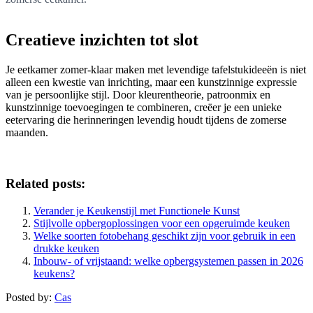
Creatieve inzichten tot slot
Je eetkamer zomer-klaar maken met levendige tafelstukideeën is niet
alleen een kwestie van inrichting, maar een kunstzinnige expressie
van je persoonlijke stijl. Door kleurentheorie, patroonmix en
kunstzinnige toevoegingen te combineren, creëer je een unieke
eetervaring die herinneringen levendig houdt tijdens de zomerse
maanden.
Related posts:
Verander je Keukenstijl met Functionele Kunst
Stijlvolle opbergoplossingen voor een opgeruimde keuken
Welke soorten fotobehang geschikt zijn voor gebruik in een
drukke keuken
Inbouw- of vrijstaand: welke opbergsystemen passen in 2026
keukens?
Posted by:
Cas