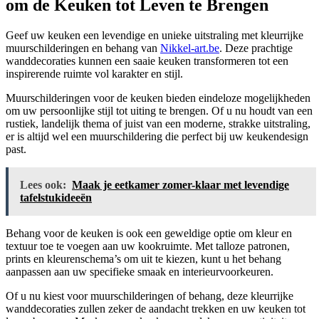
om de Keuken tot Leven te Brengen
Geef uw keuken een levendige en unieke uitstraling met kleurrijke
muurschilderingen en behang van
Nikkel-art.be
. Deze prachtige
wanddecoraties kunnen een saaie keuken transformeren tot een
inspirerende ruimte vol karakter en stijl.
Muurschilderingen voor de keuken bieden eindeloze mogelijkheden
om uw persoonlijke stijl tot uiting te brengen. Of u nu houdt van een
rustiek, landelijk thema of juist van een moderne, strakke uitstraling,
er is altijd wel een muurschildering die perfect bij uw keukendesign
past.
Lees ook:
Maak je eetkamer zomer-klaar met levendige
tafelstukideeën
Behang voor de keuken is ook een geweldige optie om kleur en
textuur toe te voegen aan uw kookruimte. Met talloze patronen,
prints en kleurenschema’s om uit te kiezen, kunt u het behang
aanpassen aan uw specifieke smaak en interieurvoorkeuren.
Of u nu kiest voor muurschilderingen of behang, deze kleurrijke
wanddecoraties zullen zeker de aandacht trekken en uw keuken tot