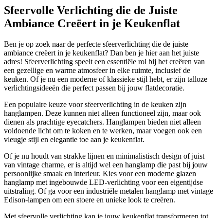
Sfeervolle Verlichting die de Juiste
Ambiance Creëert in je Keukenflat
Ben je op zoek naar de perfecte sfeerverlichting die de juiste
ambiance creëert in je keukenflat? Dan ben je hier aan het juiste
adres! Sfeerverlichting speelt een essentiële rol bij het creëren van
een gezellige en warme atmosfeer in elke ruimte, inclusief de
keuken. Of je nu een moderne of klassieke stijl hebt, er zijn talloze
verlichtingsideeën die perfect passen bij jouw flatdecoratie.
Een populaire keuze voor sfeerverlichting in de keuken zijn
hanglampen. Deze kunnen niet alleen functioneel zijn, maar ook
dienen als prachtige eyecatchers. Hanglampen bieden niet alleen
voldoende licht om te koken en te werken, maar voegen ook een
vleugje stijl en elegantie toe aan je keukenflat.
Of je nu houdt van strakke lijnen en minimalistisch design of juist
van vintage charme, er is altijd wel een hanglamp die past bij jouw
persoonlijke smaak en interieur. Kies voor een moderne glazen
hanglamp met ingebouwde LED-verlichting voor een eigentijdse
uitstraling. Of ga voor een industriële metalen hanglamp met vintage
Edison-lampen om een stoere en unieke look te creëren.
Met sfeervolle verlichting kan je jouw keukenflat transformeren tot