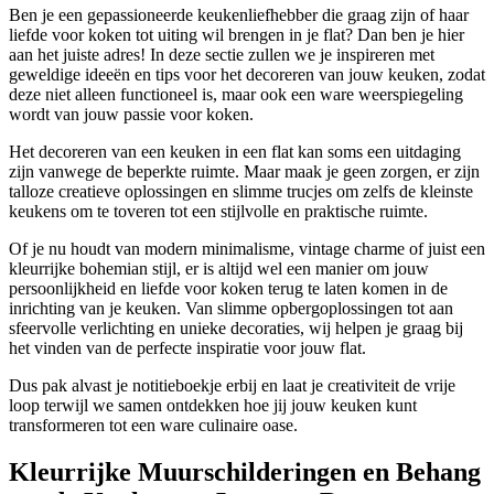
Ben je een gepassioneerde keukenliefhebber die graag zijn of haar
liefde voor koken tot uiting wil brengen in je flat? Dan ben je hier
aan het juiste adres! In deze sectie zullen we je inspireren met
geweldige ideeën en tips voor het decoreren van jouw keuken, zodat
deze niet alleen functioneel is, maar ook een ware weerspiegeling
wordt van jouw passie voor koken.
Het decoreren van een keuken in een flat kan soms een uitdaging
zijn vanwege de beperkte ruimte. Maar maak je geen zorgen, er zijn
talloze creatieve oplossingen en slimme trucjes om zelfs de kleinste
keukens om te toveren tot een stijlvolle en praktische ruimte.
Of je nu houdt van modern minimalisme, vintage charme of juist een
kleurrijke bohemian stijl, er is altijd wel een manier om jouw
persoonlijkheid en liefde voor koken terug te laten komen in de
inrichting van je keuken. Van slimme opbergoplossingen tot aan
sfeervolle verlichting en unieke decoraties, wij helpen je graag bij
het vinden van de perfecte inspiratie voor jouw flat.
Dus pak alvast je notitieboekje erbij en laat je creativiteit de vrije
loop terwijl we samen ontdekken hoe jij jouw keuken kunt
transformeren tot een ware culinaire oase.
Kleurrijke Muurschilderingen en Behang