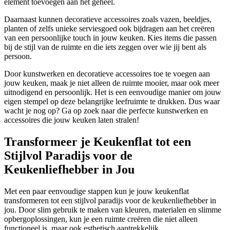
element toevoegen aan het geheel.
Daarnaast kunnen decoratieve accessoires zoals vazen, beeldjes,
planten of zelfs unieke serviesgoed ook bijdragen aan het creëren
van een persoonlijke touch in jouw keuken. Kies items die passen
bij de stijl van de ruimte en die iets zeggen over wie jij bent als
persoon.
Door kunstwerken en decoratieve accessoires toe te voegen aan
jouw keuken, maak je niet alleen de ruimte mooier, maar ook meer
uitnodigend en persoonlijk. Het is een eenvoudige manier om jouw
eigen stempel op deze belangrijke leefruimte te drukken. Dus waar
wacht je nog op? Ga op zoek naar die perfecte kunstwerken en
accessoires die jouw keuken laten stralen!
Transformeer je Keukenflat tot een
Stijlvol Paradijs voor de
Keukenliefhebber in Jou
Met een paar eenvoudige stappen kun je jouw keukenflat
transformeren tot een stijlvol paradijs voor de keukenliefhebber in
jou. Door slim gebruik te maken van kleuren, materialen en slimme
opbergoplossingen, kun je een ruimte creëren die niet alleen
functioneel is, maar ook esthetisch aantrekkelijk.