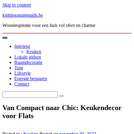
Skip to content
knittingagainstaids.be
Wooninspiratie voor een huis vol sfeer en charme
Interieur
Keuken
Lokale gidsen
Raamdecoratie
Tuin
Lifestyle
Energie besparen
Contact
Van Compact naar Chic: Keukendecor
voor Flats
Posted in :
Keuken
Posted on
november 30, 2023