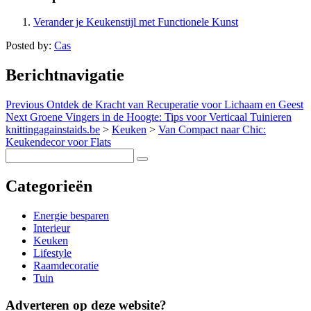
Verander je Keukenstijl met Functionele Kunst
Posted by:
Cas
Berichtnavigatie
Previous
Ontdek de Kracht van Recuperatie voor Lichaam en Geest
Next
Groene Vingers in de Hoogte: Tips voor Verticaal Tuinieren
knittingagainstaids.be
>
Keuken
>
Van Compact naar Chic:
Keukendecor voor Flats
Categorieën
Energie besparen
Interieur
Keuken
Lifestyle
Raamdecoratie
Tuin
Adverteren op deze website?