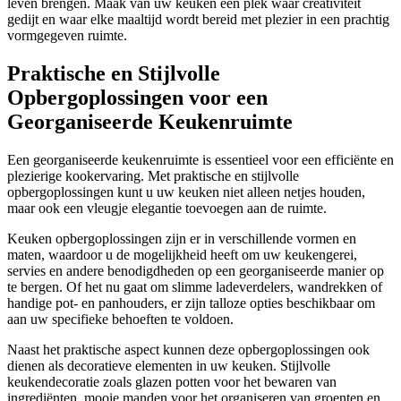
leven brengen. Maak van uw keuken een plek waar creativiteit
gedijt en waar elke maaltijd wordt bereid met plezier in een prachtig
vormgegeven ruimte.
Praktische en Stijlvolle
Opbergoplossingen voor een
Georganiseerde Keukenruimte
Een georganiseerde keukenruimte is essentieel voor een efficiënte en
plezierige kookervaring. Met praktische en stijlvolle
opbergoplossingen kunt u uw keuken niet alleen netjes houden,
maar ook een vleugje elegantie toevoegen aan de ruimte.
Keuken opbergoplossingen zijn er in verschillende vormen en
maten, waardoor u de mogelijkheid heeft om uw keukengerei,
servies en andere benodigdheden op een georganiseerde manier op
te bergen. Of het nu gaat om slimme ladeverdelers, wandrekken of
handige pot- en panhouders, er zijn talloze opties beschikbaar om
aan uw specifieke behoeften te voldoen.
Naast het praktische aspect kunnen deze opbergoplossingen ook
dienen als decoratieve elementen in uw keuken. Stijlvolle
keukendecoratie zoals glazen potten voor het bewaren van
ingrediënten, mooie manden voor het organiseren van groenten en