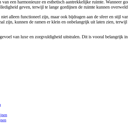
en van een harmonieuze en esthetisch aantrekkelijke ruimte. Wanneer gor
ledigheid geven, terwijl te lange gordijnen de ruimte kunnen overweld
 niet alleen functioneel zijn, maar ook bijdragen aan de sfeer en stijl va
mal zijn, kunnen de ramen er klein en onbelangrijk uit laten zien, terw
voel van luxe en zorgvuldigheid uitstralen. Dit is vooral belangrijk in
n
ijnen
jnen