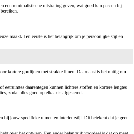
en een minimalistische uitstraling geven, wat goed kan passen bij
 bereiken.
euze maakt. Ten eerste is het belangrijk om je persoonlijke stijl en
oor kortere gordijnen met strakke lijnen. Daarnaast is het nuttig om
f eetruimtes daarentegen kunnen lichtere stoffen en kortere lengtes
es, zodat alles goed op elkaar is afgestemd.
bij jouw specifieke ramen en interieurstijl. Dit betekent dat je geen
 hebt over het ontwerp. Een ander belangrijk voordeel is dat op maat