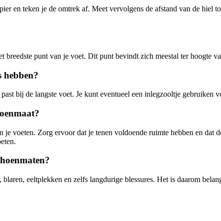
apier en teken je de omtrek af. Meet vervolgens de afstand van de hiel t
t breedste punt van je voet. Dit punt bevindt zich meestal ter hoogte va
es hebben?
e past bij de langste voet. Je kunt eventueel een inlegzooltje gebruiken 
choenmaat?
n je voeten. Zorg ervoor dat je tenen voldoende ruimte hebben en dat de s
eten.
schoenmaten?
blaren, eeltplekken en zelfs langdurige blessures. Het is daarom belang