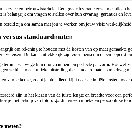
 service en betrouwbaarheid. Een goede leverancier zal niet alleen he
et is belangrijk om vragen te stellen over hun ervaring, garanties en leve
en bereid zijn om samen met jou te werken om jouw visie werkelijkheid
n versus standaardmaten
langrijk om rekening te houden met de kosten van op maat gemaakte go
vereisen. Dit kan aantrekkelijk zijn voor mensen met een beperkt bud
ge termijn vanwege hun duurzaamheid en perfecte pasvorm. Hoewel ze 
ragen ze bij aan een unieke uitstraling die standaardmaten simpelweg n
en van je keuze, zodat je niet alleen kijkt naar de initiële kosten, ma
resseerd zijn in het kiezen van de juiste lengte en breedte voor een perf
 hoe je met behulp van fotorolgordijnen een unieke en persoonlijke touc
te meten?