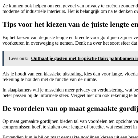
Ze kunnen ook helpen om een gevoel van privacy te creëren zonder dat 
moderne of industriële interieurs. Het is belangrijk om na te denken
Tips voor het kiezen van de juiste lengte e
Bij het kiezen van de juiste lengte en breedte voor gordijnen zijn er ve
voorkeuren in overweging te nemen. Denk na over het soort sfeer dat j
Lees ook:
Onthaal je gasten met tropische flair: palmbomen
Als je houdt van een klassieke uitstraling, kies dan voor lange, vloer
rekening te houden met de functie van de ruimte.
In slaapkamers wil je misschien meer privacy en verduistering, wat be
beter passen bij de informele sfeer. Vergeet niet om ook rekening te 
De voordelen van op maat gemaakte gordi
Op maat gemaakte gordijnen bieden tal van voordelen ten opzichte van 
compromissen hoeft te sluiten over lengte of breedte, wat resulteert in 
Bovendien kun je bij op maat gemaakte gordijnen kiezen uit een breed 