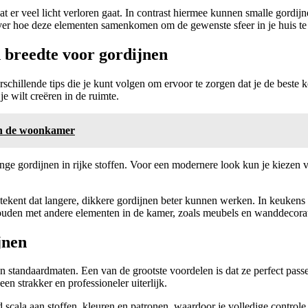
er veel licht verloren gaat. In contrast hiermee kunnen smalle gordijn
 over hoe deze elementen samenkomen om de gewenste sfeer in je huis te
n breedte voor gordijnen
rschillende tips die je kunt volgen om ervoor te zorgen dat je de beste k
e wilt creëren in de ruimte.
 in de woonkamer
lange gordijnen in rijke stoffen. Voor een modernere look kun je kiezen v
tekent dat langere, dikkere gordijnen beter kunnen werken. In keukens o
houden met andere elementen in de kamer, zoals meubels en wanddecorati
jnen
standaardmaten. Een van de grootste voordelen is dat ze perfect passen 
een strakker en professioneler uiterlijk.
scala aan stoffen, kleuren en patronen, waardoor je volledige controle