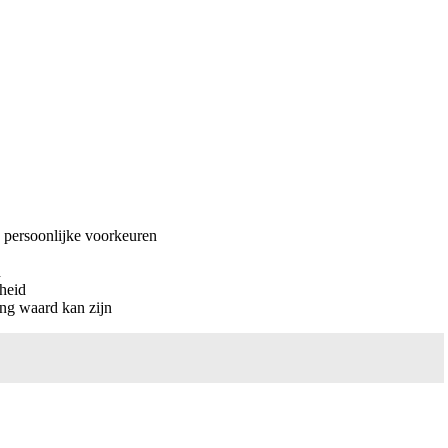
e persoonlijke voorkeuren
h
nheid
ing waard kan zijn