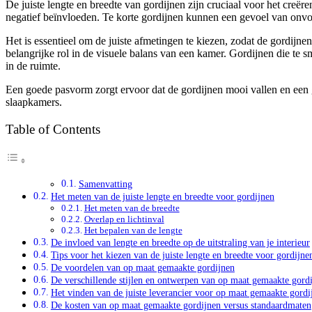
De juiste lengte en breedte van gordijnen zijn cruciaal voor het creër
negatief beïnvloeden. Te korte gordijnen kunnen een gevoel van onvol
Het is essentieel om de juiste afmetingen te kiezen, zodat de gordijnen
belangrijke rol in de visuele balans van een kamer. Gordijnen die te s
in de ruimte.
Een goede pasvorm zorgt ervoor dat de gordijnen mooi vallen en een ge
slaapkamers.
Table of Contents
Samenvatting
Het meten van de juiste lengte en breedte voor gordijnen
Het meten van de breedte
Overlap en lichtinval
Het bepalen van de lengte
De invloed van lengte en breedte op de uitstraling van je interieur
Tips voor het kiezen van de juiste lengte en breedte voor gordijne
De voordelen van op maat gemaakte gordijnen
De verschillende stijlen en ontwerpen van op maat gemaakte gord
Het vinden van de juiste leverancier voor op maat gemaakte gordi
De kosten van op maat gemaakte gordijnen versus standaardmaten