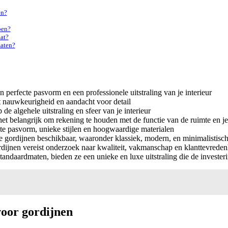
en?
ben?
aat?
maten?
n perfecte pasvorm en een professionele uitstraling van je interieur
st nauwkeurigheid en aandacht voor detail
e algehele uitstraling en sfeer van je interieur
s het belangrijk om rekening te houden met de functie van de ruimte en j
te pasvorm, unieke stijlen en hoogwaardige materialen
e gordijnen beschikbaar, waaronder klassiek, modern, en minimalistisc
rdijnen vereist onderzoek naar kwaliteit, vakmanschap en klanttevrede
ndaardmaten, bieden ze een unieke en luxe uitstraling die de invester
voor gordijnen