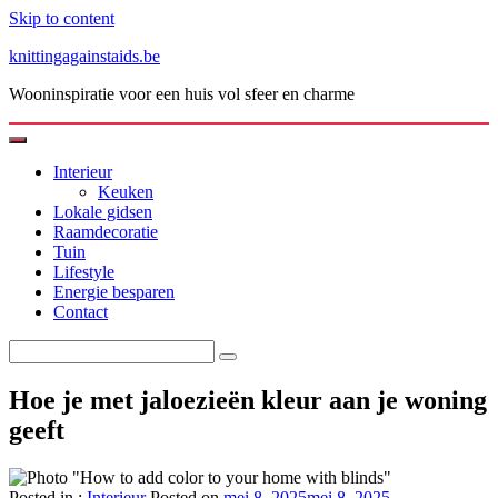
Skip to content
knittingagainstaids.be
Wooninspiratie voor een huis vol sfeer en charme
Interieur
Keuken
Lokale gidsen
Raamdecoratie
Tuin
Lifestyle
Energie besparen
Contact
Hoe je met jaloezieën kleur aan je woning
geeft
Posted in :
Interieur
Posted on
mei 8, 2025
mei 8, 2025